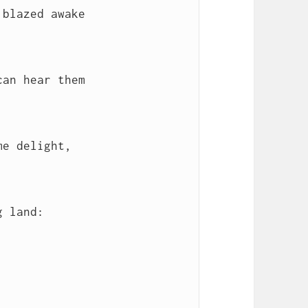
blazed awake

an hear them

e delight,

 land:
