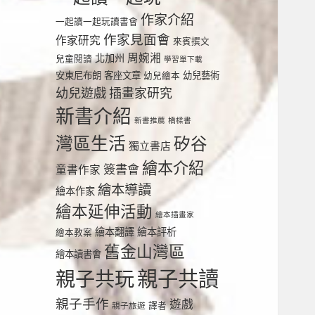
作家介紹
一起讀一起玩讀書會
作家見面會
作家研究
來賓撰文
周婉湘
北加州
兒童閱讀
學習單下載
安東尼布朗
客座文章
幼兒繪本
幼兒藝術
幼兒遊戲
插畫家研究
新書介紹
新書推薦
橋樑書
灣區生活
矽谷
獨立書店
繪本介紹
簽書會
童書作家
繪本導讀
繪本作家
繪本延伸活動
繪本插畫家
繪本翻譯
繪本評析
繪本教案
舊金山灣區
繪本讀書會
親子共讀
親子共玩
親子手作
遊戲
譯者
親子旅遊