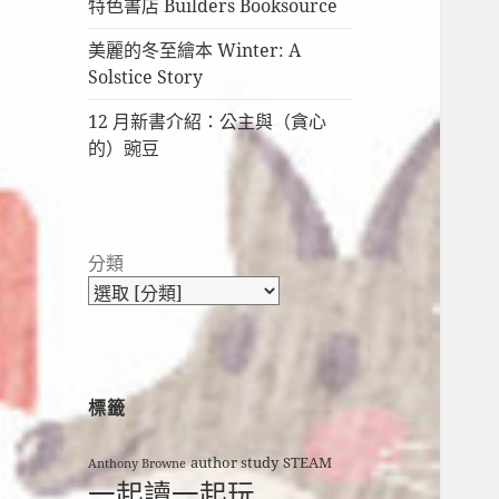
特色書店 Builders Booksource
美麗的冬至繪本 Winter: A
Solstice Story
12 月新書介紹：公主與（貪心
的）豌豆
分類
標籤
author study
STEAM
Anthony Browne
一起讀一起玩