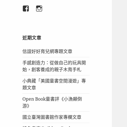
臉
IG
書
專
頁
近期文章
信誼好好育兒網專題文章
手感創造力：從做自己的玩具開
始，創客養成的親子木育手札
小典藏「美國童書空間漫遊」專
題文章
Open Book童書評《小漁顛倒
游》
國立臺灣圖書館作家專欄文章