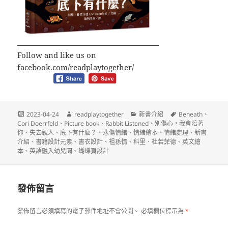
Follow and like us on
facebook.com/readplaytogether/
發
作
分
標
2023-04-24
readplaytogether
新書介紹
Beneath
、
佈
者
類
籤
Cori Doerrfeld
、
Picture book
、
Rabbit Listened
、
別傷心，我會陪著
日
你
、
失去親人
、
底下有什麼？
、
悲傷情緒
、
情緒繪本
、
情緒處理
、
新書
期:
介紹
、
書籍設計元素
、
書衣設計
、
祖孫情
、
科里．杜若菲德
、
英文繪
本
、
英語融入幼兒園
、
蝴蝶頁設計
發佈留言
發佈留言必須填寫的電子郵件地址不會公開。
必填欄位標示為
*