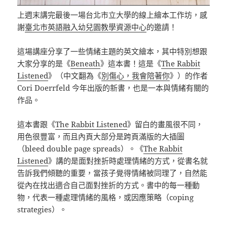
上週末講完最後一場台北市立大學的線上繪本工作坊，感
謝
臺北市英語融入幼兒園教學資源中心
的邀請！
這場講座分享了一些情緒主題的英文繪本，其中特別想跟
大家分享的是《
Beneath
》這本書！這是《
The Rabbit
Listened
》（中文翻為《
別傷心，我會陪著你
》）的作者
Cori Doerrfeld 今年出版的新書，也是一本與情緒有關的
作品。
這本書跟《
The Rabbit Listened
》留白的畫風很不同，
用色很豐富，而且內頁大部分是跨頁滿版的大插圖
（bleed double page spreads）。《
The Rabbit
Listened
》講的是面對挫折時處理情緒的方式，從書名就
告訴我們傾聽的重要，當孩子覺得情緒被同理了，自然能
從內在找出適合自己面對挫折的方式。書中的每一種動
物，代表一種處理情緒的風格，或因應策略（coping
strategies）。