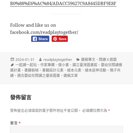
B0%88%E6%AC%84/ADACC59627C9A8445DBF9E8F
Follow and like us on
facebook.com/readplaytogether/
發
作
分
2024-01-31
readplaytogether
邀稿專文
、
閱讀Ｘ遊戲
佈
標
者
類
一起讀一起玩
、
作家專欄
、
做小書
、
國立臺灣圖書館
、
嬰幼兒閱讀推
日
籤
廣計畫
、
書籍裝幀
、
書籍設計元素
、
繪本元素
、
繪本延伸活動
、
親子共
期:
讀
、
適合嬰幼兒閱讀之優良圖書
、
邀稿文章
發佈留言
發佈留言必須填寫的電子郵件地址不會公開。
必填欄位標示為
*
留言
*