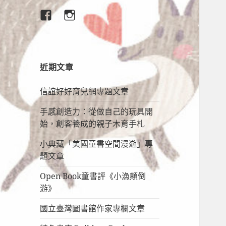
臉
IG
書
專
頁
近期文章
信誼好好育兒網專題文章
手感創造力：從做自己的玩具開
始，創客養成的親子木育手札
小典藏「美國童書空間漫遊」專
題文章
Open Book童書評《小漁顛倒
游》
國立臺灣圖書館作家專欄文章