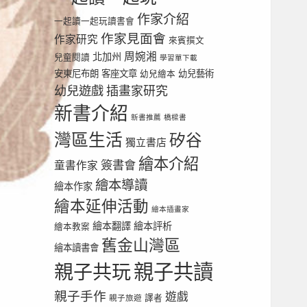
作家介紹
一起讀一起玩讀書會
作家見面會
作家研究
來賓撰文
周婉湘
北加州
兒童閱讀
學習單下載
安東尼布朗
客座文章
幼兒繪本
幼兒藝術
幼兒遊戲
插畫家研究
新書介紹
新書推薦
橋樑書
灣區生活
矽谷
獨立書店
繪本介紹
簽書會
童書作家
繪本導讀
繪本作家
繪本延伸活動
繪本插畫家
繪本翻譯
繪本評析
繪本教案
舊金山灣區
繪本讀書會
親子共讀
親子共玩
親子手作
遊戲
譯者
親子旅遊