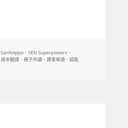
系列四書組
 Sanfelippo
、
SEN Superpowers
、
、
繪本翻譯
、
親子共讀
、
譯者導讀
、
超能
能力小英雄》系列四書組〉