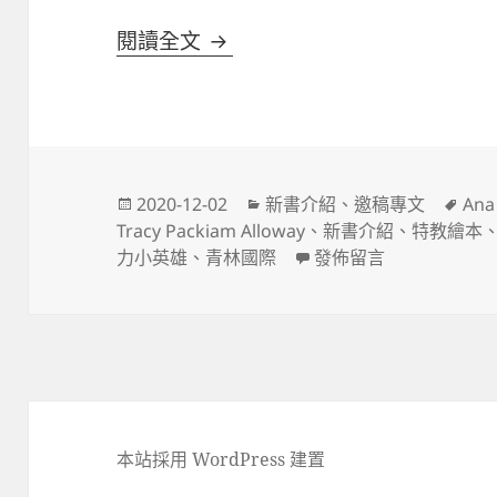
新譯作上市:《超能力小英雄》
閱讀全文
發
分
標
2020-12-02
新書介紹
、
邀稿專文
Ana
佈
類
籤
Tracy Packiam Alloway
、
新書介紹
、
特教繪本
日
在〈新譯作上市:《超
力小英雄
、
青林國際
發佈留言
期:
本站採用 WordPress 建置