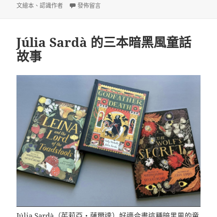
在〈凱迪克與紐伯瑞傳記繪本〉
文繪本
、
認識作者
發佈留言
Júlia Sardà 的三本暗黑風童話
故事
Júlia Sardà
（茱莉亞・薩爾達）好適合畫這種暗黑風的童