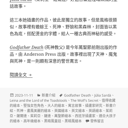
話故事。
這三本她插畫的作品，彼此是獨立的故事，但是風格很類
似，故事裡有蟾蜍王、死神、野狼和黑森林，封面皆以黑
色為底，搭配燙金的字體，給人一種古典而神秘的感受。
Godfather Death
(死神教父) 是今年萬聖節前剛出版的作
品，由 Anderson Press 出版，故事裡出現了天神、魔鬼
與死神，是一則頗有深意的警世寓言。
Júlia Sardà 的三本暗黑風童話故事
閱讀全文
發
分
標
2023-11-11
新書介紹
Godfather Death
、
Júlia Sardà
、
佈
類
籤
Leina and the Lord of the Toadstools
、
The Wolf’s Secret
、
值得收藏
日
的繪本
、
堅強女性角色
、
大人的繪本
、
寓言故事
、
插畫家研究
、
新書介
期:
紹
、
死神
、
畫風美麗的繪本
、
英國繪本
、
英文繪本
、
英語繪本
、
茱莉
亞・薩爾達
、
茱莉亞．薩達
、
萬聖節繪本
、
西班牙插畫家
、
適合大孩子
在〈Júlia Sardà 的
的繪本
、
高年級繪本
、
黑暗風童話
、
黑暗風繪本
發佈留言