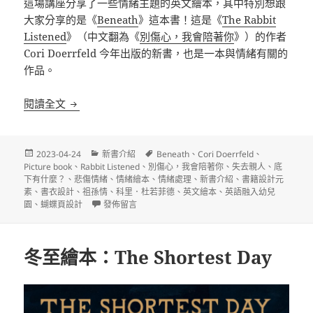
這場講座分享了一些情緒主題的英文繪本，其中特別想跟
大家分享的是《
Beneath
》這本書！這是《
The Rabbit
Listened
》（中文翻為《
別傷心，我會陪著你
》）的作者
Cori Doerrfeld 今年出版的新書，也是一本與情緒有關的
作品。
暖心情緒主題繪本《Beneath》
閱讀全文
發
分
標
2023-04-24
新書介紹
Beneath
、
Cori Doerrfeld
、
佈
類
籤
Picture book
、
Rabbit Listened
、
別傷心，我會陪著你
、
失去親人
、
底
日
下有什麼？
、
悲傷情緒
、
情緒繪本
、
情緒處理
、
新書介紹
、
書籍設計元
期:
素
、
書衣設計
、
祖孫情
、
科里．杜若菲德
、
英文繪本
、
英語融入幼兒
在〈暖心情緒主題繪本《Beneath》〉
園
、
蝴蝶頁設計
發佈留言
冬至繪本：The Shortest Day