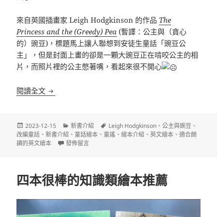
來自英國插畫家 Leigh Hodgkinson 的作品
The
Princess and the (Greedy) Pea
(暫譯：公主與（貪心
的）豌豆)，標題馬上讓人聯想到安徒生童話「豌豆公
主」，但是封面上畫的卻是一顆大豌豆正在啃咬公主的相
片，而照片裡的公主憋著嘴，看起來很不開心
12 月新書介紹：公主與（貪心的）豌豆
閱讀全文
發
分
標
2023-12-15
新書介紹
Leigh Hodgkinson
、
公主與豌豆
、
佈
類
籤
改編童話
、
新書介紹
、
童話繪本
、
童謠
、
繪本介紹
、
英文繪本
、
適合朗
日
在〈12 月新書介紹：公主與（貪心的）豌豆〉
讀的英文繪本
發佈留言
期:
四本很棒的知識類繪本推薦