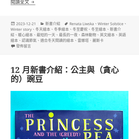
美麗的冬至繪本 Winter: A Solstice Story
閱讀全文
發
分
標
2023-12-21
新書介紹
Renata Liwska
、
Winter Solstice
、
佈
類
籤
Winter story
、
冬天繪本
、
冬季繪本
、
冬至慶祝
、
冬至繪本
、
新書介
日
紹
、
暖心繪本
、
最短的一天
、
最長的一夜
、
森林動物
、
英文繪本
、
英語
期:
繪本
、
認識節氣
、
適合冬天閱讀的繪本
、
雷娜塔．麗斯卡
在〈美麗的冬至繪本 Winter: A Solstice Story〉
發佈留言
12 月新書介紹：公主與（貪心
的）豌豆