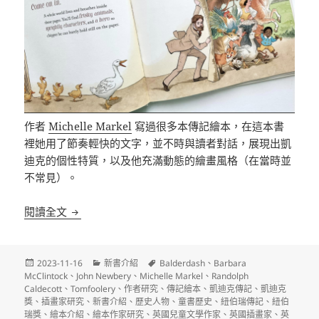
作者
Michelle Markel
寫過很多本傳記繪本，在這本書
裡她用了節奏輕快的文字，並不時與讀者對話，展現出凱
迪克的個性特質，以及他充滿動態的繪畫風格（在當時並
不常見）。
凱迪克與紐伯瑞傳記繪本
閱讀全文
發
分
標
2023-11-16
新書介紹
Balderdash
、
Barbara
佈
類
籤
McClintock
、
John Newbery
、
Michelle Markel
、
Randolph
日
Caldecott
、
Tomfoolery
、
作者研究
、
傳記繪本
、
凱迪克傳記
、
凱迪克
期:
獎
、
插畫家研究
、
新書介紹
、
歷史人物
、
童書歷史
、
紐伯瑞傳記
、
紐伯
瑞獎
、
繪本介紹
、
繪本作家研究
、
英國兒童文學作家
、
英國插畫家
、
英