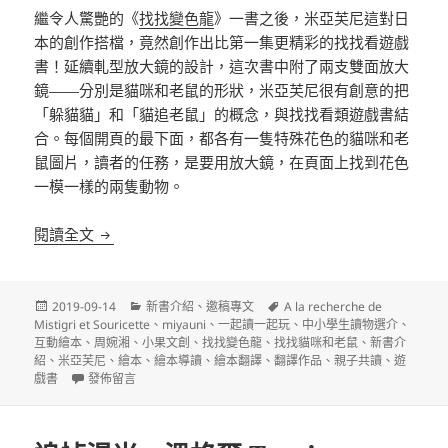
繼令人驚艷的《
找找
變色龍
》一書之後，米亞芙尼這對日
本的創作搭檔，竟然創作出比第一集更精彩的找找看遊戲
書！延續軋型放大鏡的設計，這次書中附了兩支雙面放大
鏡——分別是貓咪和老鼠的形狀，米亞芙尼很有創意的把
「躲貓貓」和「貓追老鼠」的概念，與找找看類遊戲書結
合。每個開頁的最下面，都各有一隻特殊花色的貓咪和老
鼠圖片，讀者的任務，是要用放大鏡，在頁面上找到花色
一模一樣的兩隻動物。
翻譯新作介紹：米亞芙尼的《找找貓咪和老鼠》
閱讀全文
發
分
標
2019-09-14
新書介紹
、
邀稿專文
A la recherche de
佈
類
籤
Mistigri et Souricette
、
miyauni
、
一起讀一起玩
、
中小學生讀物選介
、
日
互動繪本
、
周婉湘
、
小果文創
、
找找變色龍
、
找找貓咪和老鼠
、
新書介
期:
紹
、
米亞芙尼
、
繪本
、
繪本導讀
、
繪本翻譯
、
翻譯作品
、
親子共讀
、
遊
在〈翻譯新作介紹：米亞芙尼的《找找貓咪和老鼠》〉
戲書
發佈留言