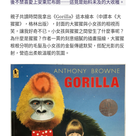
後不禁喜愛上安東尼布朗⋯⋯這竟是始料未及的大收穫。
親子共讀時間我拿出《
Gorilla
》這本繪本（中譯本《大
猩猩》，格林出版），封面的大猩猩與小女孩的相視而
笑，讓我好奇不已。小女孩與猩猩之間發生了什麼事呢？
為什麼是猩猩？作者一貫的刻意細膩的插畫描繪，大猩猩
根根分明的毛髮及小女孩的金髮傳遞默契，搭配光影的反
射，營造出柔軟溫暖的氛圍。