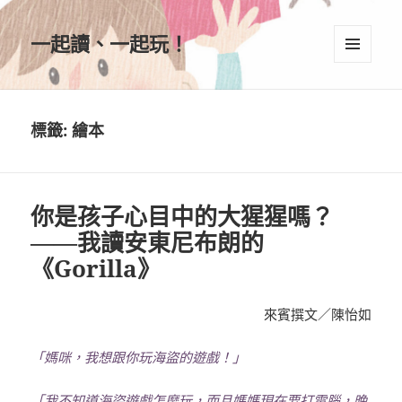
一起讀、一起玩！
選單及
小工具
標籤:
繪本
你是孩子心目中的大猩猩嗎？
——我讀安東尼布朗的
《Gorilla》
來賓撰文／陳怡如
「媽咪，我想跟你玩海盜的遊戲！」
「我不知道海盜遊戲怎麼玩，而且媽媽現在要打電腦，晚