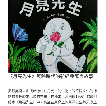
《月亮先生》反映時代的新經典寓言故事
把月亮擬人化或想像住在月亮上的生物，是不同文化的神
話故事裡經常出現的主題，在湯米・溫格爾1966年的經典
繪本《月亮先生》中，高坐在月亮上的月亮先生每天晚上