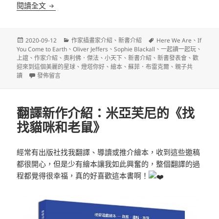
新繪本介紹：Sophie Blackall 的《If You Come to 
閱讀全文
發
分
標
2020-09-12
作家插畫家介紹
、
新書介紹
Here We Are
、
If
佈
類
籤
You Come to Earth
、
Oliver Jeffers
、
Sophie Blackall
、
一起讀一起玩
、
日
上誼
、
作家介紹
、
奧利佛．傑法
、
小天下
、
新書介紹
、
新書發表會
、
歡
期:
迎來到這個美麗的星球
、
燈塔你好
、
繪本
、
蘇菲．布雷克爾
、
親子共
在〈新繪本介紹：Sophie Blackall 的《If You Come to Earth》〉
讀
發佈留言
翻譯新作介紹：米亞芙尼的《找
找貓咪和老鼠》
經常有出版社找我翻譯、導讀或推介繪本，收到這些邀稿
都很開心，但是少有繪本讓我如此興奮的，整個翻譯的過
程都覺得很幸福，真的好喜歡這本書啊！