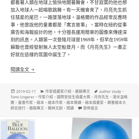
都看著人類在地球上愉快地開著舞會，不甘寂寞的他也想
加入地球人一起唱歌跳舞。有一天機會來了，月亮先生抓
住彗星的尾巴，一路墜落地球。溫格爾的作品經常反應時
事，他曾說他的童書都是「寓言故事」，當時在紐約從事
廣告和海報設計的他，十分擅長運用簡單的圖像來傳達深
刻的訊息。人類第一次登陸月球是1969年，但早在1959年
蘇聯也曾經發射無人太空船登月，而《月亮先生》一書正
好就在這樣的氛圍中誕生了。
追悼湯米・溫格爾 Tomi Ungerer
閱讀全文
發
分
標
2019-02-11
作家插畫家介紹
、
邀稿專文
author study
、
佈
類
籤
Tomi Ungerer
、
作家介紹
、
國際安徒生插畫大獎
、
月亮先生
、
湯米溫格
日
爾
、
童書作家
、
繪本
、
繪本作家
、
繪本導讀
、
繪本插畫家
、
跟著繪本大
期:
在〈追悼湯米・溫格爾 Tomi Unge
師去旅行
、
邀稿專文
、
閣林文創
、
閱讀
發佈留言