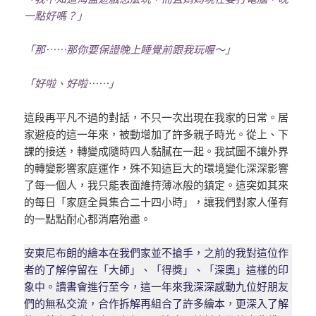
一點好嗎？」
「那⋯⋯那你要保證晚上睡覺前跟我玩喔～」
「好啦、好啦⋯⋯」
這段再平凡不過的對話，不只一次出現在我家的日常。居
家避疫的這一年來，被動增加了許多親子時光。從上、下
課的接送，轉變成隨時四人黏膩在一起。我試圖不讓外界
的轉變影響家庭運作，殊不知這巨大的環境變化深深影響
了每一個人，我只能表面維持薄冰般的鎮定。這突如其來
的每日「家庭全員集合二十四小時」，讓我們對家人僅有
的一點點耐心都消磨殆盡。
安東尼布朗的繪本在我們家並不搶手，之前的我對這位作
者的了解停留在「大師」、「得獎」、「深奧」這樣的印
象中。讀書會進行至今，這一年來我深深感動九位好朋友
們的無私交流，合作拆解再組合了許多繪本，更深入了解