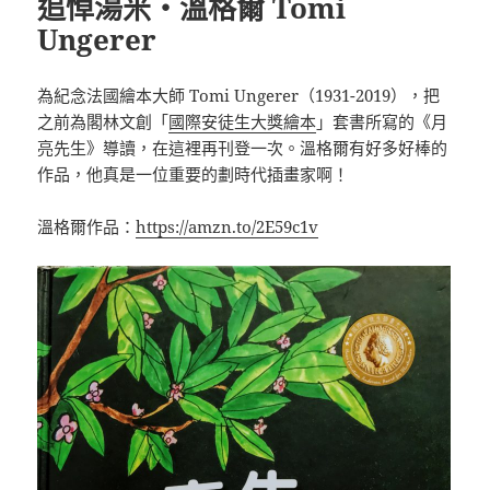
追悼湯米・溫格爾 Tomi
Ungerer
為紀念法國繪本大師 Tomi Ungerer（1931-2019），把
之前為閣林文創「
國際安徒生大獎繪本
」套書所寫的《月
亮先生》導讀，在這裡再刊登一次。溫格爾有好多好棒的
作品，他真是一位重要的劃時代插畫家啊！
溫格爾作品：
https://amzn.to/2E59c1v