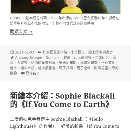
Gorilla 30週年紀念封面：1983年出版的Gorilla至今將近40年，卻仍在
繪本中有屹立不搖的地位，引起不同世代許多讀者共鳴
你是孩子心目中的大猩猩嗎？——我讀安東尼布朗的《Go
閱讀全文
發
分
2021-02-07
作家插畫家介紹
、
來賓撰文
、
線上繪本讀書會
佈
標
類
Anthony Browne
、
Gorilla
、
一起讀一起玩讀書會
、
作家研究
、
單
日
籤
親
、
大猩猩
、
奶酒的童書分享
、
安東尼布朗
、
插畫家研究
、
格林文化
、
期:
繪本
、
繪本評析
、
繪本讀書會
、
親子共讀
、
親子關係
、
閱讀兒童文學的
在〈你是孩子心目中的大猩猩嗎？——我讀安東尼布朗的《Gorilla
樂趣
發佈留言
新繪本介紹：Sophie Blackall
的《If You Come to Earth》
二度凱迪克金獎得主 Sophie Blackall（《
Hello
Lighthouse
》 的作者），好美的新書 《
If You Come to