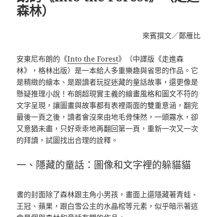
森林）
來賓撰文／鄭雁比
安東尼布朗的《
Into the Forest
》（中譯版《走進森
林》，格林出版）是一本給人多重樂趣與省思的作品。它
是精緻的繪本、是跟讀者玩捉迷藏的童話故事，還更像是
懸疑推理小說！布朗超現實主義的繪畫風格和圖文不符的
文字呈現，讓圖畫與故事都有表裡兩面的雙重意涵，翻完
最後一頁之後，讀者會沒來由地毛骨悚然，一頭霧水，卻
又意猶未盡，只好乖乖地再翻回第一頁，重新一次又一次
的拜讀，試圖找出合理的詮釋。
一、隱藏的童話：圖像和文字裡的躲貓貓
書的封面除了森林跟主角小男孩，畫面上還隱藏著青蛙、
王冠、蘋果，跟白雪公主的水晶棺等元素，似乎暗示著這