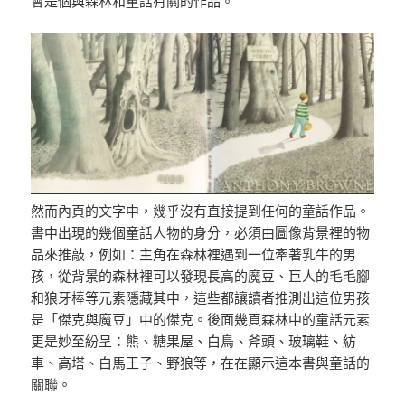
會是個與森林和童話有關的作品。
然而內頁的文字中，幾乎沒有直接提到任何的童話作品。
書中出現的幾個童話人物的身分，必須由圖像背景裡的物
品來推敲，例如：主角在森林裡遇到一位牽著乳牛的男
孩，從背景的森林裡可以發現長高的魔豆、巨人的毛毛腳
和狼牙棒等元素隱藏其中，這些都讓讀者推測出這位男孩
是「傑克與魔豆」中的傑克。後面幾頁森林中的童話元素
更是妙至紛呈：熊、糖果屋、白鳥、斧頭、玻璃鞋、紡
車、高塔、白馬王子、野狼等，在在顯示這本書與童話的
關聯。