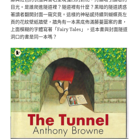
目光。是誰爬進隧道裡？隧道裡有什麼？黑暗的隧道誘惑
著讀者翻開封面一窺究竟。這樣的神秘感持續到蝴蝶頁左
頁的花紋壁紙牆壁，牆角有一本黑底佈滿藤蔓圖案的書，
上面模糊的字體寫著「Fairy Tales」，這本書與封面隧道
洞口的書是同一本嗎？