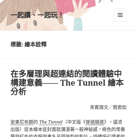
一起讀、一起玩！
選單及
小工具
標籤:
繪本詮釋
在多層理與超連結的閱讀體驗中
構建意義—— The Tunnel 繪本
分析
來賓撰文／簡君如
安東尼布朗
的
The Tunnel
（中文版《
穿過
隧道
》，遠流
出版）這本繪本從封面就瀰漫著一股神秘感，綠色的常春
藤與紅色的衣服與書名呈現強烈的對比，持續吸引讀者的