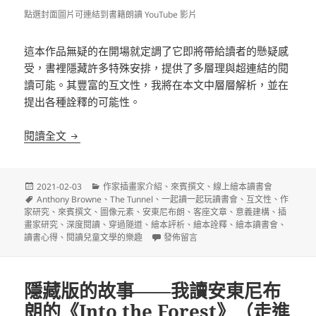
點選封面圖片可連結到書籍朗讀 YouTube 影片
這本作品無疑的在開場就定調了它即將帶給讀者的懸疑感
受，書裡隱藏許多特殊安排，提供了多層理與超連結的閱
讀可能。其豐富的互文性，我將在本文中層層解析，並在
提出各種詮釋的可能性。
在多層理與超連結的閱讀體驗中構建意義—— The Tu
閱讀全文
發
分
2021-02-03
作家插畫家介紹
、
來賓撰文
、
線上繪本讀書會
佈
標
類
Anthony Browne
、
The Tunnel
、
一起讀一起玩讀書會
、
互文性
、
作
日
籤
家研究
、
來賓撰文
、
圖像元素
、
安東尼布朗
、
客座文章
、
意義建構
、
插
期:
畫家研究
、
深度閱讀
、
穿過隧道
、
繪本評析
、
繪本詮釋
、
繪本讀書會
、
在〈在多層理與超連結的閱讀體驗中構建意義—
讀書心得
、
閱讀兒童文學的樂趣
發佈留言
隱藏版的故事——我讀安東尼布
朗的《Into the Forest》（走進