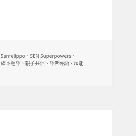
系列四書組
 Sanfelippo
、
SEN Superpowers
、
、
繪本翻譯
、
親子共讀
、
譯者導讀
、
超能
能力小英雄》系列四書組〉