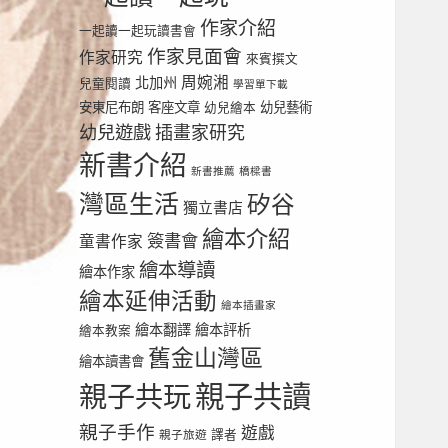
作家介紹
一起讀一起玩讀書會
作家見面會
作家研究
來賓撰文
周婉湘
北加州
兒童閱讀
學習單下載
安東尼布朗
客座文章
幼兒繪本
幼兒藝術
幼兒遊戲
插畫家研究
新書介紹
新書推薦
橋樑書
灣區生活
矽谷
獨立書店
繪本介紹
簽書會
童書作家
繪本導讀
繪本作家
繪本延伸活動
繪本插畫家
繪本翻譯
繪本評析
繪本教案
舊金山灣區
繪本讀書會
親子共讀
親子共玩
親子手作
遊戲
譯者
親子旅遊