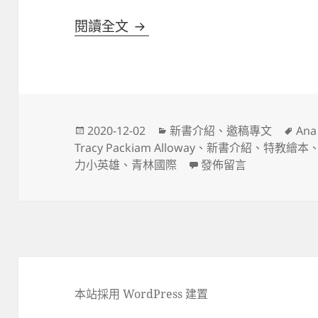
新譯作上市:《超能力小英雄》
閱讀全文
發
分
標
2020-12-02
新書介紹
、
邀稿專文
Ana
佈
類
籤
Tracy Packiam Alloway
、
新書介紹
、
特教繪本
日
在〈新譯作上市:《超
力小英雄
、
青林國際
發佈留言
期:
本站採用 WordPress 建置