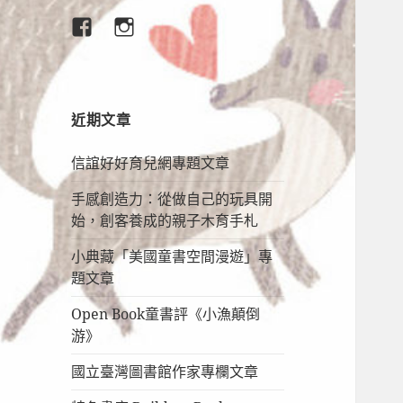
臉
IG
書
專
頁
近期文章
信誼好好育兒網專題文章
手感創造力：從做自己的玩具開
始，創客養成的親子木育手札
小典藏「美國童書空間漫遊」專
題文章
Open Book童書評《小漁顛倒
游》
國立臺灣圖書館作家專欄文章