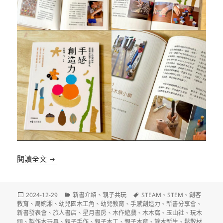
手感創造力：從做自己的玩具開始，創客養成的親子
閱讀全文
發
分
標
2024-12-29
新書介紹
、
親子共玩
STEAM
、
STEM
、
創客
佈
類
籤
教育
、
周婉湘
、
幼兒園木工角
、
幼兒教育
、
手感創造力
、
新書分享會
、
日
新書發表會
、
旅人書店
、
星月書房
、
木作遊戲
、
木木窩
、
玉山社
、
玩木
期:
頭
、
製作木玩具
、
親子手作
、
親子木工
、
親子木育
、
餘木新生
、
鬆散材