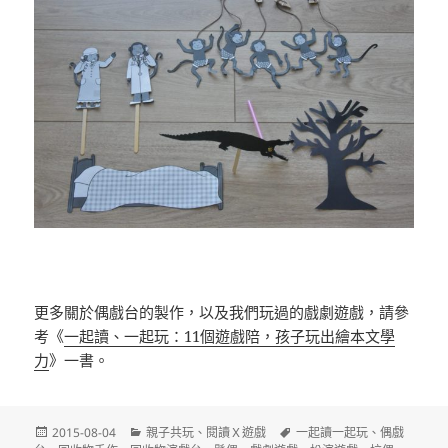
更多關於偶戲台的製作，以及我們玩過的戲劇遊戲，請參
考《
一起讀、一起玩：11個遊戲陪，孩子玩出繪本文學
力
》一書。
發
分
標
2015-08-04
親子共玩
、
閱讀Ｘ遊戲
一起讀一起玩
、
偶戲