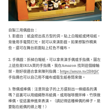
自製三用偶戲台：
1. 影戲台：紙盒挖出長方型的洞，貼上白報紙或烤培紙，
背後
用手電筒打光，就可以來演影戲。如果想製作精美
些，還可
在舞台前面貼上紅色不織布。
2. 手偶戲：拆掉白報紙，可以拿來演手偶或手指偶，圖左
上這
些是IKEA買的手指偶，我在Amazon 找到這個線軸
架，剛好很適合拿來陳列指偶：
https://amzn.to/2lHtJiC
手指偶也可以自己用不織布或衛生紙卷筒來做。
3. 懸偶或棒偶：注意到盒子的上方還割出一條細長的溝
嗎？這
裏可以用細繩懸吊紙偶，或用咖啡攪拌棒、竹
筷做
棒偶，從這裏伸進來表演。（請記得這種棒偶的棒子，
是
要黏在紙偶的頭上喔！）