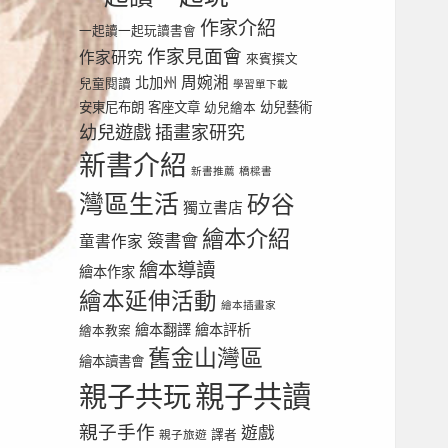
作家介紹
一起讀一起玩讀書會
作家見面會
作家研究
來賓撰文
周婉湘
北加州
兒童閱讀
學習單下載
安東尼布朗
客座文章
幼兒繪本
幼兒藝術
幼兒遊戲
插畫家研究
新書介紹
新書推薦
橋樑書
灣區生活
矽谷
獨立書店
繪本介紹
簽書會
童書作家
繪本導讀
繪本作家
繪本延伸活動
繪本插畫家
繪本翻譯
繪本評析
繪本教案
舊金山灣區
繪本讀書會
親子共讀
親子共玩
親子手作
遊戲
譯者
親子旅遊