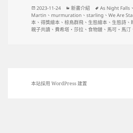
發
分
標
2023-11-24
新書介紹
As Night Falls
佈
類
籤
Martin
、
murmuration
、
starling
、
We Are Sta
日
本
、
得獎繪本
、
椋鳥群飛
、
生態繪本
、
生態詩
、
期:
親子共讀
、
費希塔・莎拉
、
食物鏈
、
馬可‧馬汀
本站採用 WordPress 建置