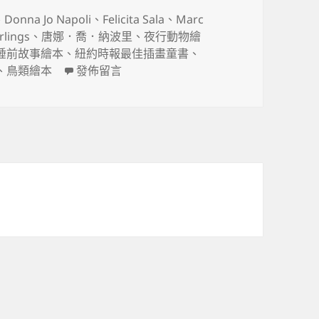
、
Donna Jo Napoli
、
Felicita Sala
、
Marc
rlings
、
唐娜．喬．納波里
、
夜行動物繪
睡前故事繪本
、
紐約時報最佳插畫童書
、
在〈語言學教授 Donna Jo Napoli 的兩本美麗
、
鳥類繪本
發佈留言