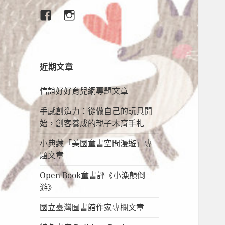
臉
IG
書
專
頁
近期文章
信誼好好育兒網專題文章
手感創造力：從做自己的玩具開
始，創客養成的親子木育手札
小典藏「美國童書空間漫遊」專
題文章
Open Book童書評《小漁顛倒
游》
國立臺灣圖書館作家專欄文章