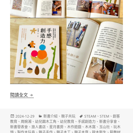
手感創造力：從做自己的玩具開始，創客養成的親子
閱讀全文
發
分
標
2024-12-29
新書介紹
、
親子共玩
STEAM
、
STEM
、
創客
佈
類
籤
教育
、
周婉湘
、
幼兒園木工角
、
幼兒教育
、
手感創造力
、
新書分享會
、
日
新書發表會
、
旅人書店
、
星月書房
、
木作遊戲
、
木木窩
、
玉山社
、
玩木
期:
頭
、
製作木玩具
、
親子手作
、
親子木工
、
親子木育
、
餘木新生
、
鬆散材