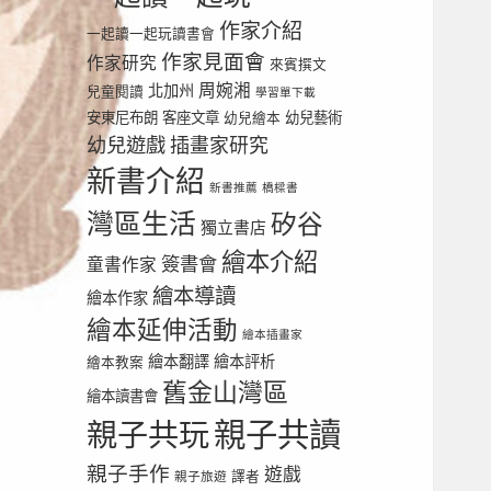
作家介紹
一起讀一起玩讀書會
作家見面會
作家研究
來賓撰文
周婉湘
北加州
兒童閱讀
學習單下載
安東尼布朗
客座文章
幼兒繪本
幼兒藝術
幼兒遊戲
插畫家研究
新書介紹
新書推薦
橋樑書
灣區生活
矽谷
獨立書店
繪本介紹
簽書會
童書作家
繪本導讀
繪本作家
繪本延伸活動
繪本插畫家
繪本翻譯
繪本評析
繪本教案
舊金山灣區
繪本讀書會
親子共讀
親子共玩
親子手作
遊戲
譯者
親子旅遊