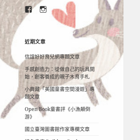
臉
IG
書
專
頁
近期文章
信誼好好育兒網專題文章
手感創造力：從做自己的玩具開
始，創客養成的親子木育手札
小典藏「美國童書空間漫遊」專
題文章
Open Book童書評《小漁顛倒
游》
國立臺灣圖書館作家專欄文章