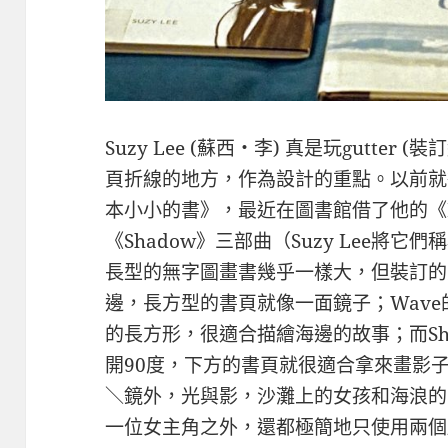
Suzy Lee (蘇西・李) 真是玩gutte
頁折線的地方，作為設計的重
點。以前就
本小小的書》
，最近在圖書館借了他的《Mi
《Shadow》三部曲（Suzy Lee將它
長型的無字圖畫書幾乎
一樣大，但裝訂的
邊
，長方型的書頁就像一面鏡子；Wav
的長方形，很適合描繪海邊的故事；而S
開90度，下方的書頁
就很適合拿來畫影
＼鏡
外，光與影，沙灘上的女孩和海浪的
一位女主角之外，還都極簡地只使用兩個