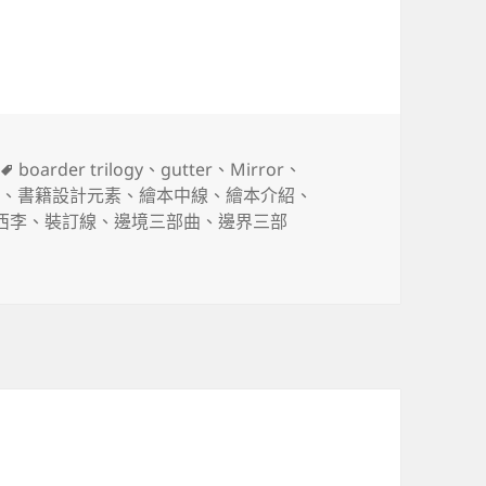
標
boarder trilogy
、
gutter
、
Mirror
、
籤
溝
、
書籍設計元素
、
繪本中線
、
繪本介紹
、
西李
、
裝訂線
、
邊境三部曲
、
邊界三部
Lee〉