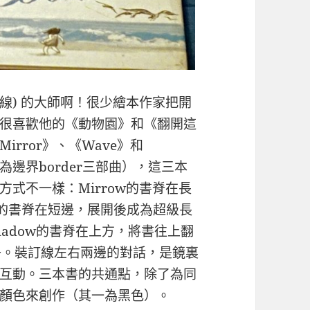
r (裝訂線) 的大師啊！很少繪本作家把開
很喜歡他的《動物園》和《翻開這
rror》、《Wave》
和
們稱為邊界border三部曲），這三本
方式不一樣：Mirrow的書脊在長
e的書脊在短邊，展
開後成為超級長
h
adow的書脊在上方，將書往上翻
子。裝訂線左右兩邊的對話，是鏡裏
互動。三本書的共通點
，除了為同
顏色來
創作（其一為黑色）。