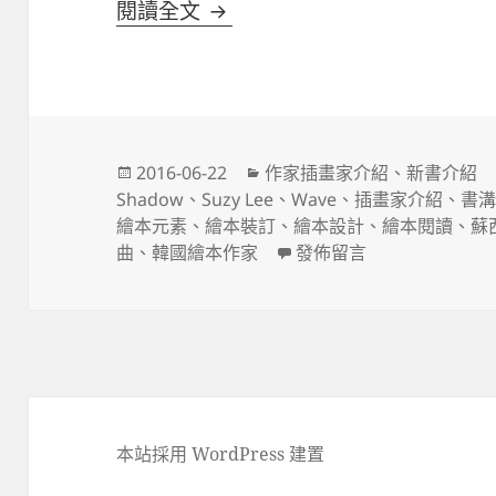
玩裝訂線的大師Suzy Lee
閱讀全文
發
分
2016-06-22
作家插畫家介紹
、
新書介紹
佈
類
Shadow
、
Suzy Lee
、
Wave
、
插畫家介紹
、
書
日
繪本元素
、
繪本裝訂
、
繪本設計
、
繪本閱讀
、
蘇
期:
在〈玩裝訂線的大師Suzy 
曲
、
韓國繪本作家
發佈留言
本站採用 WordPress 建置