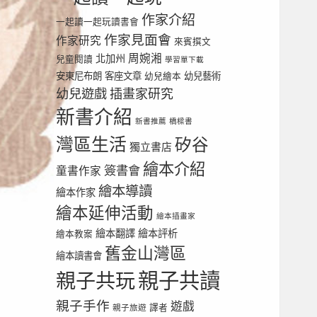
作家介紹
一起讀一起玩讀書會
作家見面會
作家研究
來賓撰文
周婉湘
北加州
兒童閱讀
學習單下載
安東尼布朗
客座文章
幼兒繪本
幼兒藝術
幼兒遊戲
插畫家研究
新書介紹
新書推薦
橋樑書
灣區生活
矽谷
獨立書店
繪本介紹
簽書會
童書作家
繪本導讀
繪本作家
繪本延伸活動
繪本插畫家
繪本翻譯
繪本評析
繪本教案
舊金山灣區
繪本讀書會
親子共讀
親子共玩
親子手作
遊戲
譯者
親子旅遊