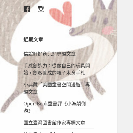
臉
IG
書
專
頁
近期文章
信誼好好育兒網專題文章
手感創造力：從做自己的玩具開
始，創客養成的親子木育手札
小典藏「美國童書空間漫遊」專
題文章
Open Book童書評《小漁顛倒
游》
國立臺灣圖書館作家專欄文章