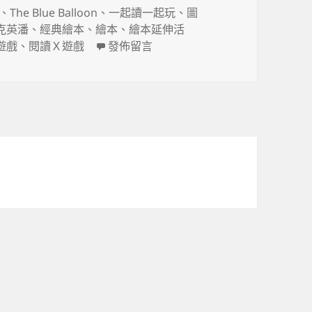
、
The Blue Balloon
、
一起讀一起玩
、
圖
克英潘
、
經典繪本
、
繪本
、
繪本延伸活
在〈《藍氣球》怎麼玩？〉
遊戲
、
閱讀Ｘ遊戲
發佈留言