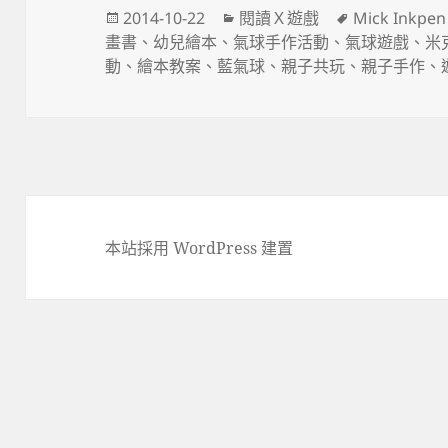
發
分
標
2014-10-22
閱讀Ｘ遊戲
Mick Inkpen
佈
類
籤
畫書
、
幼兒繪本
、
氣球手作活動
、
氣球遊戲
、
米
日
動
、
繪本教案
、
藍氣球
、
親子共玩
、
親子手作
、
期:
本站採用 WordPress 建置