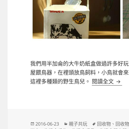
我們用半加侖的大牛奶紙盒做過許多好玩
屋餵鳥器，在裡頭放鳥飼料，小鳥就會來
我愛
這裡多種類的野生鳥兒。
閱讀全文
發
分
標
2016-06-23
親子共玩
回收物
、
回收