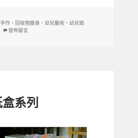
物手作
、
回收物變身
、
幼兒藝術
、
幼兒遊
在〈我愛回收物之保麗龍雕塑〉
發佈留言
紙盒系列