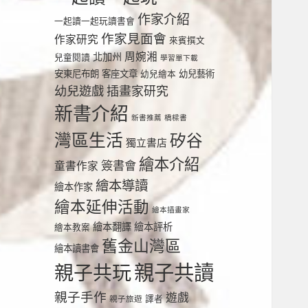
作家介紹
一起讀一起玩讀書會
作家見面會
作家研究
來賓撰文
周婉湘
北加州
兒童閱讀
學習單下載
安東尼布朗
客座文章
幼兒繪本
幼兒藝術
幼兒遊戲
插畫家研究
新書介紹
新書推薦
橋樑書
灣區生活
矽谷
獨立書店
繪本介紹
簽書會
童書作家
繪本導讀
繪本作家
繪本延伸活動
繪本插畫家
繪本翻譯
繪本評析
繪本教案
舊金山灣區
繪本讀書會
親子共讀
親子共玩
親子手作
遊戲
譯者
親子旅遊