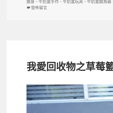
佈
類
籤
變身
、
牛奶盒手作
、
牛奶盒玩具
、
牛奶盒餵鳥器
日
在〈我愛回收物之牛奶紙盒系列〉
發佈留言
期:
我愛回收物之草莓