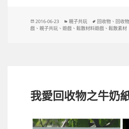
發
分
標
2016-06-23
親子共玩
回收物
、
回收
佈
類
籤
戲
、
親子共玩
、
遊戲
、
鬆散材料遊戲
、
鬆散素材
日
期:
我愛回收物之牛奶