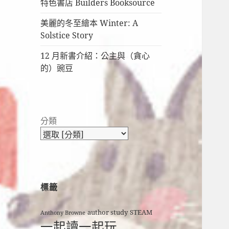
特色書店 Builders Booksource
美麗的冬至繪本 Winter: A
Solstice Story
12 月新書介紹：公主與（貪心
的）豌豆
分類
標籤
author study
STEAM
Anthony Browne
一起讀一起玩