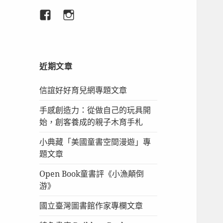
臉
IG
書
專
頁
近期文章
信誼好好育兒網專題文章
手感創造力：從做自己的玩具開
始，創客養成的親子木育手札
小典藏「美國童書空間漫遊」專
題文章
Open Book童書評《小漁顛倒
游》
國立臺灣圖書館作家專欄文章