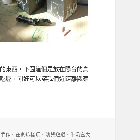
的東西，下圖這個是放在陽台的鳥
吃喔，剛好可以讓我們近距離觀察
回收物之牛奶紙盒系列
物手作
、
在家這樣玩
、
幼兒遊戲
、
牛奶盒大