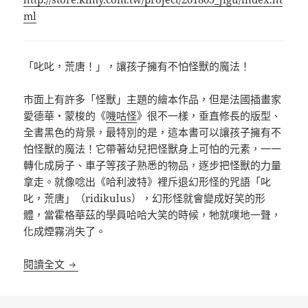
ml
「叱叱，荒唐！」，讓孩子擁有不怕怪獸的魔法！
市面上有許多「怪獸」主題的繪本作品，但是法國插畫家
愛德華・蒙梭的《
嘰咕怪
》很不一樣，垂直修長的版型、
全書黑色的背景，最特別的是，這本書可以讓孩子擁有不
怕怪獸的魔法！它帶著幼兒把怪獸身上可怕的元素，一一
轉化成房子、車子等孩子熟悉的物品，逐步把怪獸的力量
拿走。就像唸出《哈利波特》裡斥退幻形怪的咒語「叱
叱，荒唐」（ridikulus），幻形怪就會變成好笑的形
體，當霍格華茲的學員哈哈大笑的時候，牠就噗地一聲，
化成煙霧消失了。
《嘰咕怪》翻譯與導讀——「叱叱，荒唐！」，讓孩
閱讀全文