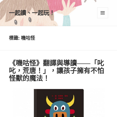
一起讀、一起玩！
選單及
小工具
標籤:
嘰咕怪
《嘰咕怪》翻譯與導讀——「叱
叱，荒唐！」，讓孩子擁有不怕
怪獸的魔法！