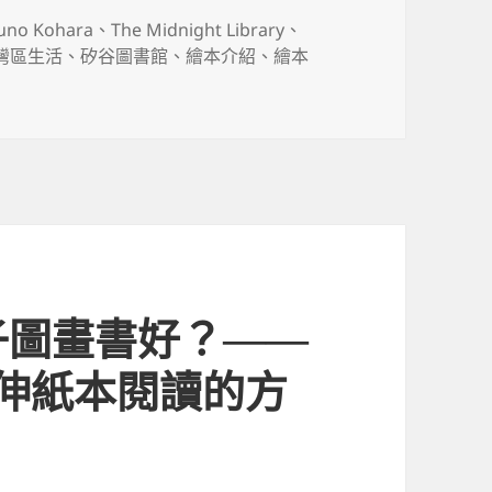
uno Kohara
、
The Midnight Library
、
灣區生活
、
矽谷圖書館
、
繪本介紹
、
繪本
〉
子圖畫書好？——
延伸紙本閱讀的方