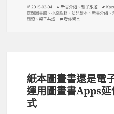
發
分
標
2015-02-04
新書介紹
、
親子旅遊
Kaz
佈
類
籤
夜間圖書館
、
小原胜野
、
幼兒繪本
、
新書介紹
、
日
在〈The Midnight Library
閱讀
、
親子共讀
發佈留言
期:
紙本圖畫書還是電
運用圖畫書Apps
式