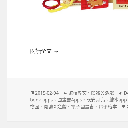
紙本圖畫書還是電子圖畫書好？
閱讀全文
發
分
2015-02-04
邀稿專文
、
閱讀Ｘ遊戲
D
佈
類
book apps
、
圖畫書Apps
、
晚安月亮
、
繪本app
日
物園
、
閱讀Ｘ遊戲
、
電子圖畫書
、
電子繪本
期: