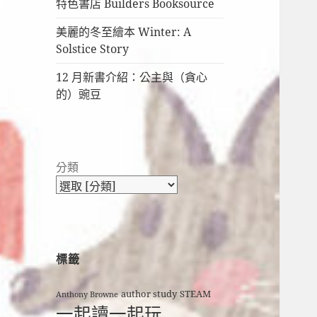
特色書店 Builders Booksource
美麗的冬至繪本 Winter: A
Solstice Story
12 月新書介紹：公主與（貪心
的）豌豆
分類
標籤
author study
STEAM
Anthony Browne
一起讀一起玩