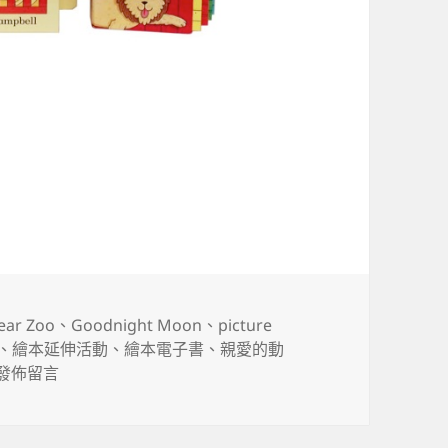
——運用圖畫書Apps延伸紙本閱讀的方式
標
ear Zoo
、
Goodnight Moon
、
picture
籤
、
繪本延伸活動
、
繪本電子書
、
親愛的動
在〈紙本圖畫書還是電子圖畫書好？——運用圖畫書Apps延伸
發佈留言