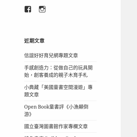
臉
IG
書
專
頁
近期文章
信誼好好育兒網專題文章
手感創造力：從做自己的玩具開
始，創客養成的親子木育手札
小典藏「美國童書空間漫遊」專
題文章
Open Book童書評《小漁顛倒
游》
國立臺灣圖書館作家專欄文章