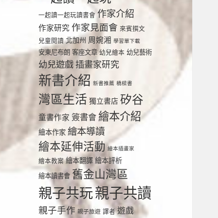
作家介紹
一起讀一起玩讀書會
作家見面會
作家研究
來賓撰文
周婉湘
北加州
兒童閱讀
學習單下載
安東尼布朗
客座文章
幼兒繪本
幼兒藝術
幼兒遊戲
插畫家研究
新書介紹
新書推薦
橋樑書
灣區生活
矽谷
獨立書店
繪本介紹
簽書會
童書作家
繪本導讀
繪本作家
繪本延伸活動
繪本插畫家
繪本翻譯
繪本評析
繪本教案
舊金山灣區
繪本讀書會
親子共讀
親子共玩
親子手作
遊戲
譯者
親子旅遊