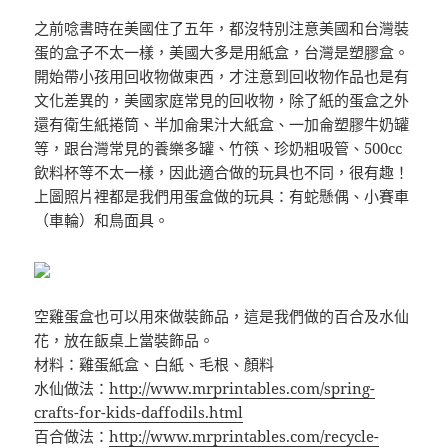
之前唸書時在美國住了五年，都沒特別注意美國和台灣裝
蛋
的盒子不太一樣，美國大多是用紙盒，台灣是塑膠盒。
開始
帶小孩用回收物做東西，才注意到回收物作品也是有
文化差
異的，美國家庭常見的回收物，除了紙的蛋盒之外
還有衛生
紙捲筒、半加侖果汁大紙盒、一加侖塑膠牛奶罐
等，跟台灣
常見的養樂多罐、竹筷、珍奶粗吸管、500cc
飲料杯等
不太一樣，因此適合做的玩具也不同，很有趣！
上圖照片裡都是我們用蛋盒做的玩具：有蛇懸偶、小賽車
（車輪
）和鳥面具。
空雞蛋盒也可以用來做裝飾品，這是我們做的百合及水仙
花，放在飯桌上當裝飾品。
材料：雞蛋紙盒、白紙、毛根、顏料
水仙做法：
http://
www.mrprintables.com/
spring-
crafts-for-kids-daff
odils.html
百合做法：
http://
www.mrprintables.com/
recycle-