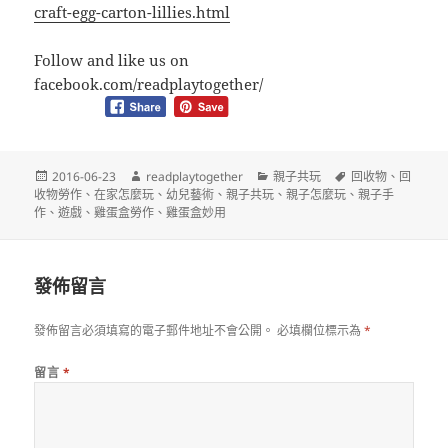
craft-egg-carton-li
llies.html
Follow and like us on
facebook.com/readplaytogether/
發
作
分
標
2016-06-23
readplaytogether
親子共玩
回收物
、
回
佈
者
類
籤
收物勞作
、
在家怎麼玩
、
幼兒藝術
、
親子共玩
、
親子怎麼玩
、
親子手
日
作
、
遊戲
、
雞蛋盒勞作
、
雞蛋盒妙用
期:
發佈留言
發佈留言必須填寫的電子郵件地址不會公開。
必填欄位標示為
*
留言
*