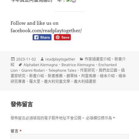
Follow and like us on
facebook.com/readplaytogether/
發
作
分
2023-11-02
readplaytogether
作家插畫家介紹
、
新書介
佈
標
者
類
紹
Alphabet Alemagna
、
Beatrice Alemagna
、
Enchanted
日
籤
Lion
、
Gianni Rodari
、
Telephone Tales
、
作家研究
、
我們去公園
、
插
期:
畫家研究
、
新書介紹
、
新書推薦
、
碧翠絲‧阿雷馬娜
、
繪本介紹
、
繪本
研究專書
、
羅大里
、
義大利兒童文學
、
義大利插畫家
發佈留言
發佈留言必須填寫的電子郵件地址不會公開。
必填欄位標示為
*
留言
*