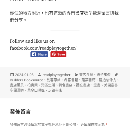
你住的地方附近，也有這類的專門書店嗎？歡迎留言與我
們分享。
Follow and like us on
facebook.com/readplaytogether/
發
作
分
標
2024-01-08
readplaytogether
書店介紹
、
親子旅遊
佈
者
類
籤
Builders Booksource
、
創客思維
、
創客書籍
、
建築書籍
、
建造想像力
、
日
書店風景
、
柏克萊
、
灣區生活
、
特色書店
、
獨立書店
、
童書
、
美國童書
期:
空間漫遊
、
舊金山灣區
、
走讀書店
發佈留言
發佈留言必須填寫的電子郵件地址不會公開。
必填欄位標示為
*