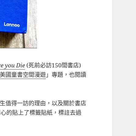
re you Die
(死前必訪150間書店)
美國童書空間漫遊
」專題，也閱讀
此生值得一訪的理由，以及關於書店
開心的貼上了標籤貼紙，標註去過