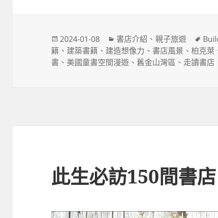
發
分
標
2024-01-08
書店介紹
、
親子旅遊
Bui
佈
類
籤
籍
、
建築書籍
、
建造想像力
、
書店風景
、
柏克萊
日
書
、
美國童書空間漫遊
、
舊金山灣區
、
走讀書店
期:
此生必訪150間書店