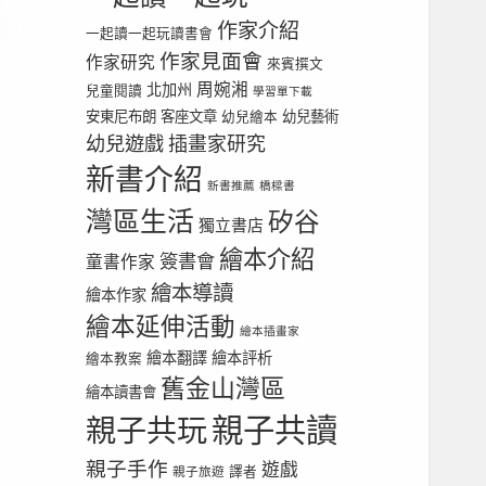
作家介紹
一起讀一起玩讀書會
作家見面會
作家研究
來賓撰文
周婉湘
北加州
兒童閱讀
學習單下載
安東尼布朗
客座文章
幼兒繪本
幼兒藝術
幼兒遊戲
插畫家研究
新書介紹
新書推薦
橋樑書
灣區生活
矽谷
獨立書店
繪本介紹
簽書會
童書作家
繪本導讀
繪本作家
繪本延伸活動
繪本插畫家
繪本翻譯
繪本評析
繪本教案
舊金山灣區
繪本讀書會
親子共讀
親子共玩
親子手作
遊戲
譯者
親子旅遊