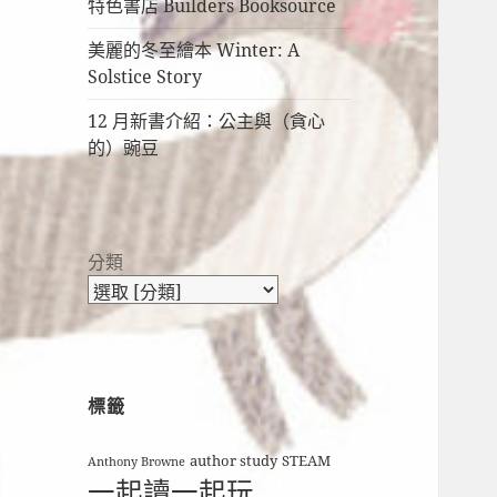
特色書店 Builders Booksource
美麗的冬至繪本 Winter: A
Solstice Story
12 月新書介紹：公主與（貪心
的）豌豆
分類
標籤
author study
STEAM
Anthony Browne
一起讀一起玩