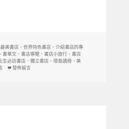
界最美書店
、
世界特色書店
、
介紹書店的專
、
書單文
、
書店導覽
、
書店小旅行
、
書店
此生必訪書店
、
獨立書店
、
環島讀冊
、
美
在〈此生必訪150間書店〉
店
發佈留言