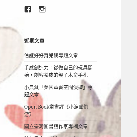
臉
IG
書
專
頁
近期文章
信誼好好育兒網專題文章
手感創造力：從做自己的玩具開
始，創客養成的親子木育手札
小典藏「美國童書空間漫遊」專
題文章
Open Book童書評《小漁顛倒
游》
國立臺灣圖書館作家專欄文章