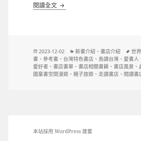
此生必訪150間書店
閱讀全文
發
分
標
2023-12-02
新書介紹
、
書店介紹
世
佈
類
籤
書
、
參考書
、
台灣特色書店
、
島讀台灣
、
愛書人
日
愛好者
、
書店書單
、
書店相關書籍
、
書店風景
、
期:
國童書空間漫遊
、
親子旅遊
、
走讀書店
、
閱讀書
本站採用 WordPress 建置