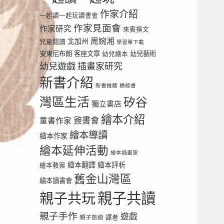
作家介紹
一起讀一起玩讀書會
作家見面會
作家研究
來賓撰文
周婉湘
北加州
兒童閱讀
學習單下載
安東尼布朗
客座文章
幼兒繪本
幼兒藝術
幼兒遊戲
插畫家研究
新書介紹
新書推薦
橋樑書
灣區生活
矽谷
獨立書店
繪本介紹
簽書會
童書作家
繪本導讀
繪本作家
繪本延伸活動
繪本插畫家
繪本翻譯
繪本評析
繪本教案
舊金山灣區
繪本讀書會
親子共讀
親子共玩
親子手作
遊戲
譯者
親子旅遊