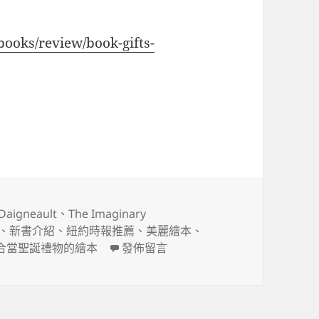
ooks/review/book-gifts-
et》美麗的ABC字母書
 Daigneault
、
The Imaginary
、
新書介紹
、
紐約時報推薦
、
美麗繪本
、
在〈《The Imaginary Alphabet
合當聖誕禮物的繪本
發佈留言