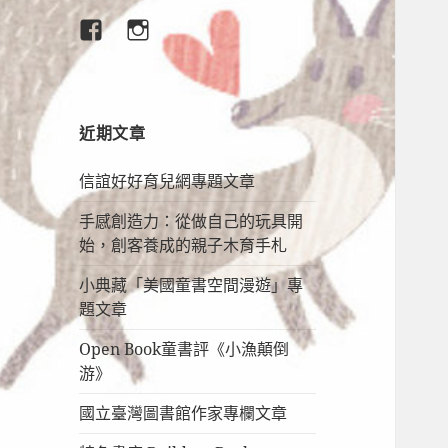
臉
IG
書
專
頁
近期文章
信誼好好育兒網專題文章
手感創造力：從做自己的玩具開
始，創客養成的親子木育手札
小典藏「美國童書空間漫遊」專
題文章
Open Book童書評《小漁顛倒
游》
國立臺灣圖書館作家專欄文章