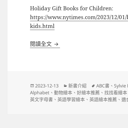
Holiday Gift Books for Children:
https://www.nytimes.com/2023/12/01/b
kids.html
《The Imaginary Alphab
閱讀全文
發
分
標
2023-12-13
新書介紹
ABC書
、
Sylvie
佈
類
籤
Alphabet
、
動物繪本
、
好繪本推薦
、
找找看繪本
日
英文字母書
、
英語學習繪本
、
英語繪本推薦
、
適
期: