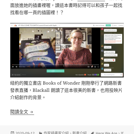
面放進她的插畫裡喔，讀這本書時記得可以和孩子一起找
找看在哪一頁的插圖裡！？
紐約的獨立書店 Books of Wonder 剛剛舉行了網路新書
發表直播，Blackall 朗讀了這本很美的新書，也用投映片
介紹創作的背景。
新繪本介紹：Sophie Blackall 的《If You Come to 
閱讀全文
發
分
標
2020-09-12
作家插畫家介紹
、
新書介紹
Here We Are
、
If