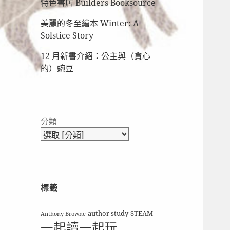
特色書店 Builders Booksource
美麗的冬至繪本 Winter: A
Solstice Story
12 月新書介紹：公主與（貪心
的）豌豆
分類
標籤
author study
STEAM
Anthony Browne
一起讀一起玩