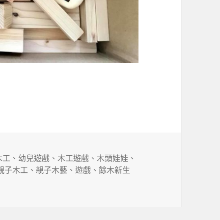
器人與木頭小鎮
木工
、
幼兒遊戲
、
木工遊戲
、
木頭娃娃
、
親子木工
、
親子木藝
、
遊戲
、
餘木新生
小鎮〉