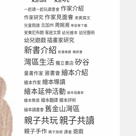
作家介紹
一起讀一起玩讀書會
作家見面會
作家研究
來賓撰文
周婉湘
北加州
兒童閱讀
學習單下載
安東尼布朗
客座文章
幼兒繪本
幼兒藝術
幼兒遊戲
插畫家研究
新書介紹
新書推薦
橋樑書
灣區生活
矽谷
獨立書店
繪本介紹
簽書會
童書作家
繪本導讀
繪本作家
繪本延伸活動
繪本插畫家
繪本翻譯
繪本評析
繪本教案
舊金山灣區
繪本讀書會
親子共讀
親子共玩
親子手作
遊戲
譯者
親子旅遊