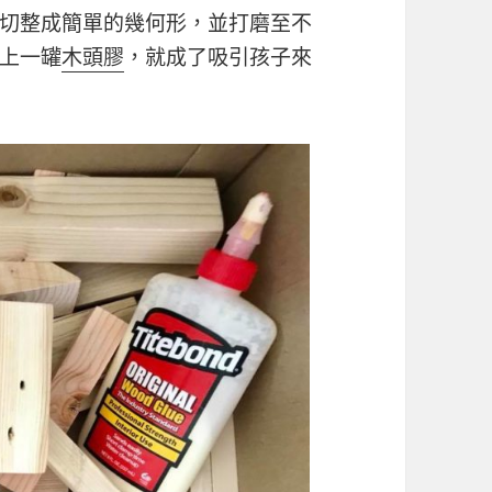
切整成簡單的幾何形
，並打磨至不
上一
罐
木頭膠
，就成了吸引孩子來