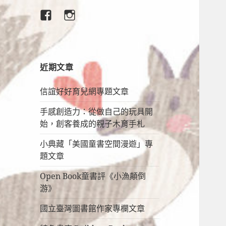
臉
IG
書
專
頁
近期文章
信誼好好育兒網專題文章
手感創造力：從做自己的玩具開
始，創客養成的親子木育手札
小典藏「美國童書空間漫遊」專
題文章
Open Book童書評《小漁顛倒
游》
國立臺灣圖書館作家專欄文章