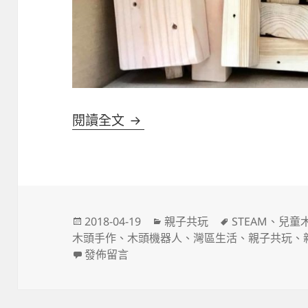
親子木工遊戲》餘木新生：機
閱讀全文
發
分
標
2018-04-19
親子共玩
STEAM
、
兒童
佈
類
籤
木頭手作
、
木頭機器人
、
灣區生活
、
親子共玩
、
日
在〈親子木工遊戲》餘木新生：機器人與木頭
發佈留言
期: