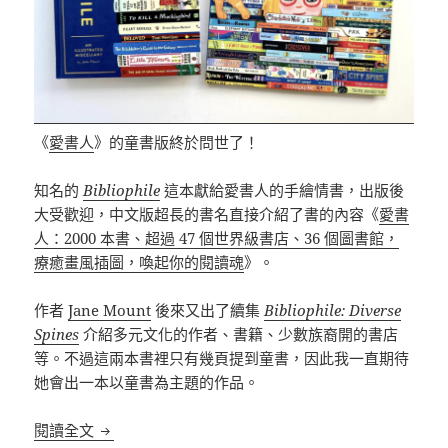
《
愛書人
》的童書版終於問世了！
知名的
Bibliophile
這本獻給愛書人的手繪情書，出版後
大受歡迎，中文版超長的書名直接介紹了書的內容《
愛書
人：2000 本書、超過 47 個世界級書店、36 個圖書館，
療癒畫風插圖，喚起你的閱讀魂
》。
作者
Jane Mount
後來又出了續集
Bibliophile: Diverse
Spines
介紹多元文化的作者、書籍、少數族裔開的書店
等。不過這兩本書裡只有幾頁提到童書，因此我一直期待
她會出一本以童書為主題的作品。
獻給童書愛好者的情書：Books Make Good Friend
閱讀全文