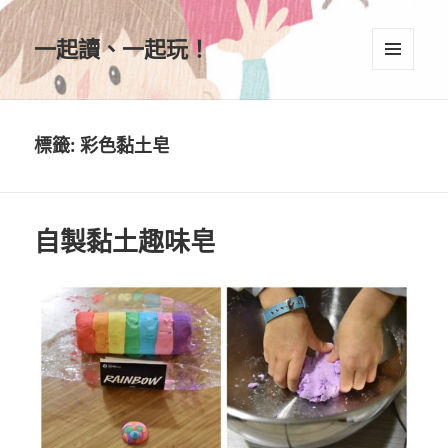
一起讀、一起玩！
選單及
小工具
標籤:
彩色黏土皂
自製黏土趣味皂