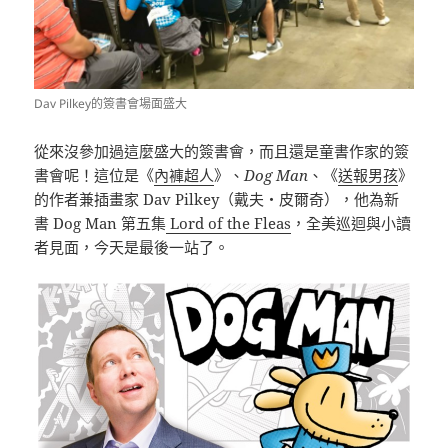
Dav Pilkey的簽書會場面盛大
從來沒參加過這麼盛大的簽書會，而且還是童書作家的簽
書會呢！這位是《
內褲超人
》、
Dog Man
、《
送報男孩
》
的作者兼插畫家 Dav Pilkey（戴夫・皮爾奇），他為新
書 Dog Man 第五集
Lord of the Fleas
，全美巡迴與小讀
者見面，今天是最後一站了。