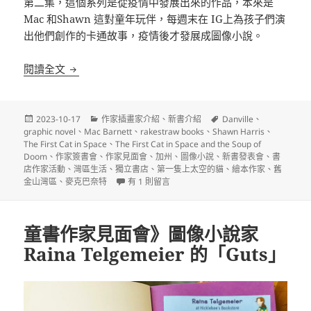
第二集，這個系列是從疫情中發展出來的作品，本來是
Mac 和Shawn 這對童年玩伴，每週末在 IG上為孩子們演
出他們創作的卡通故事，疫情後才發展成圖像小說。
童書作家見面會》圖像小說 The First Cat in Space and
閱讀全文
發
分
標
2023-10-17
作家插畫家介紹
、
新書介紹
Danville
、
佈
類
籤
graphic novel
、
Mac Barnett
、
rakestraw books
、
Shawn Harris
、
日
The First Cat in Space
、
The First Cat in Space and the Soup of
期:
Doom
、
作家簽書會
、
作家見面會
、
加州
、
圖像小說
、
新書發表會
、
書
店作家活動
、
灣區生活
、
獨立書店
、
第一隻上太空的貓
、
繪本作家
、
舊
在〈童書作家見面會》圖像小說 The First Cat in Spa
金山灣區
、
麥克巴奈特
有 1 則留言
童書作家見面會》圖像小說家
Raina Telgemeier 的「Guts」