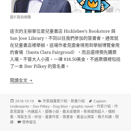
圖片取自網路
這次的主辦單位是兒童書店 Hicklebee’s Bookstore 與
San Jose Library，不同以往我們參加的簽書會，通常就
在兒童書店裡舉辦，這場作者見面會得用到舉辦博覽會用
的會場（Santa Clara Fairgroud），而且還得預先購票
入場，不管大人小孩，一律 $18.50美金，不過票價裡包括
了一本 Dav Pilkey 的簽名書。
童書作家見面會》Dav Pilkey 內褲超人、Dog Man
閱讀全文
發
分
標
2018-10-19
作家插畫家介紹
、
新書介紹
Captain
佈
類
籤
Underpants
、
Dav Pilkey
、
Dog Man
、
graphic novel
、
作家介紹
、
作
日
家見面會
、
內褲超人
、
圖像小說
、
戴夫皮爾奇
、
新英雄狗超人
、
橋樑
期:
書
、
灣區生活
、
矽谷
、
童書作家
、
簽書會
、
舊金山灣區
、
親子共讀
、
閱
在〈童書作家見面會》Dav Pilkey 內褲超人、Dog Man作者〉
讀
發佈留言