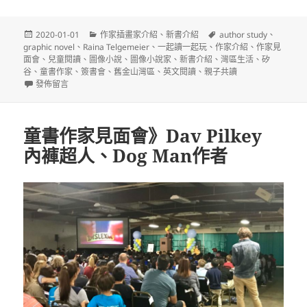
發
分
標
2020-01-01
作家插畫家介紹
、
新書介紹
author study
、
佈
類
籤
graphic novel
、
Raina Telgemeier
、
一起讀一起玩
、
作家介紹
、
作家見
日
面會
、
兒童閱讀
、
圖像小說
、
圖像小說家
、
新書介紹
、
灣區生活
、
矽
期:
谷
、
童書作家
、
簽書會
、
舊金山灣區
、
英文閱讀
、
親子共讀
在〈童書作家見面會》圖像小說家 Raina Telgemeier 的「Guts」〉
發佈留言
童書作家見面會》Dav Pilkey
內褲超人、Dog Man作者