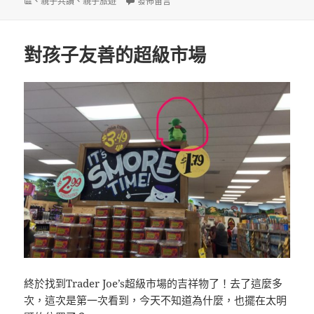
日
在〈圖書館的夏日閱讀挑戰〉
區
、
親子共讀
、
親子旅遊
發佈留言
期:
對孩子友善的超級市場
終於找到Trader Joe’s超級市場的吉祥物了！去了這麼多
次，這次是第
一次看到，今天不知道為什麼，也擺在太明