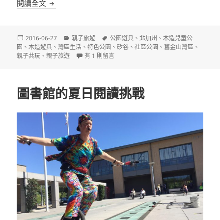
社區居民親手打造的兒童公園
閱讀全文
發
分
標
2016-06-27
親子旅遊
公園遊具
、
北加州
、
木造兒童公
佈
類
籤
園
、
木造遊具
、
灣區生活
、
特色公園
、
矽谷
、
社區公園
、
舊金山灣區
、
日
在〈社區居民親手打造的兒童公園〉中
親子共玩
、
親子旅遊
有 1 則留言
期:
圖書館的夏日閱讀挑戰