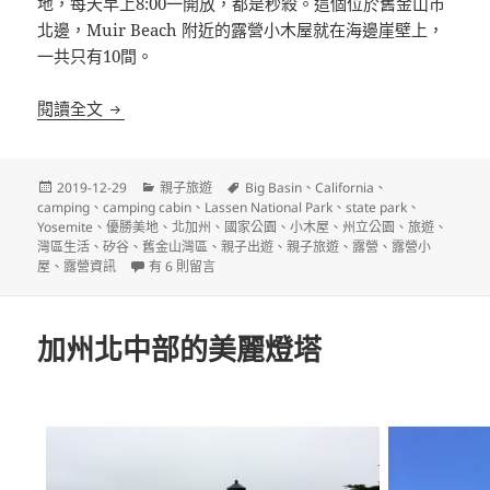
地，每天早上8:00一開放，都是秒殺。這個位於舊金山市
北邊，Muir Beach 附近的露營小木屋就在海邊崖壁上，
一共只有10間。
北加州露營小木屋介紹
閱讀全文
發
分
標
2019-12-29
親子旅遊
Big Basin
、
California
、
佈
類
籤
camping
、
camping cabin
、
Lassen National Park
、
state park
、
日
Yosemite
、
優勝美地
、
北加州
、
國家公園
、
小木屋
、
州立公園
、
旅遊
、
期:
灣區生活
、
矽谷
、
舊金山灣區
、
親子出遊
、
親子旅遊
、
露營
、
露營小
在〈北加州露營小木屋介紹〉中
屋
、
露營資訊
有 6 則留言
加州北中部的美麗燈塔