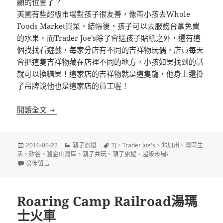
顯的位置了？
美國有些超級市場對孩子很友善，像帶小孩去Whole
Foods Market買菜，結帳後，孩子可以去服務台拿免費
的水
果。而Trader Joe’s除了會送孩子貼紙之外，還有這
個找找看遊戲，
每家分店有不同的吉祥物玩偶，店員每天
會把這隻吉祥物藏
在店裡不同的地方，小孩如果找到的話
就可以換糖果！這家
店的吉祥物就是這隻龍，他身上還掛
了吊牌說他也是這家店
的員工喔！
對孩子友善的超級市場
閱讀全文
發
分
標
2016-06-22
親子旅遊
TJ
、
Trader Joe's
、
北加州
、
灣區生
佈
類
籤
活
、
矽谷
、
舊金山灣區
、
親子共玩
、
親子旅遊
、
超級市場\
日
在〈對孩子友善的超級市場〉
發佈留言
期:
Roaring Camp Railroad湯瑪
士火車