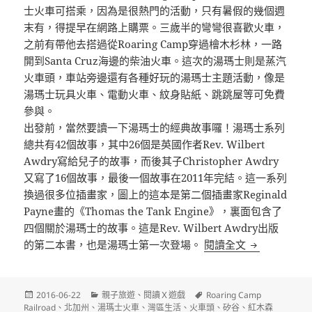
士火車可搭乘，因為是很熱門的
活動，只有暑假的幾個週
末有，得提早在網路上購票。三歲
半的彎彎很喜歡火車，
之前有帶他去搭過從Roaring
Camp穿過檜木杉林，一路
開到Santa Cruz海邊的柴油火車。這次的湯瑪士則是蒸汽
火車頭，
車站旁邊還有各種好玩的湯瑪士主題活動，像是
湯瑪士玩具
火車、電動火車、紋身貼紙、跳跳屋等可免費
參與。
出發前，當然要讀一下湯瑪士的經典故事囉！湯瑪士系列
總
共有42個故事，其中26個是英國作者Rev. Wilbert
Awdry寫給兒子的故事，而後其子Christoph
er Awdry
又寫了16個故事，最後一個故事在2011年
完結。這一系列
換過很多位插畫家，圖上的這本是第二個插
畫家Reginald
Payne畫的《Thomas the Tank Engine》，裏面包含了
四個關於湯瑪士的故事。這是
Rev. Wilbert Awdry出版
Roaring C
的第二本書，也是湯瑪士第一次登場。
閱讀全文
發
分
標
2016-06-22
親子旅遊
、
閱讀Ｘ遊戲
Roaring Camp
佈
類
籤
Railroad
、
北加州
、
湯瑪士火車
、
灣區生活
、
火車頭
、
矽谷
、
紅木森