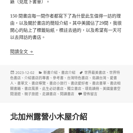
籍（見底下書單）。
150 間書店每一間作者都寫下了為什麼此生值得一訪的理
由，以及關於書店的簡短介紹。其中美國佔了29間，我很
開心的貼上了標籤貼紙，標註去過的，以及希望有一天可
以去拜訪的書店。
此生必訪150間書店
閱讀全文
發
分
標
2023-12-02
新書介紹
、
書店介紹
世界最美書店
、
世界特
佈
類
籤
色書店
、
介紹書店的專書
、
參考書
、
台灣特色書店
、
島讀台灣
、
愛書
日
人
、
書單文
、
書店導覽
、
書店小旅行
、
書店愛好者
、
書店書單
、
書店相
期:
關書籍
、
書店風景
、
此生必訪書店
、
獨立書店
、
環島讀冊
、
美國童書空
在〈此生必訪150間書店〉
間漫遊
、
親子旅遊
、
走讀書店
、
閱讀書店
發佈留言
北加州露營小木屋介紹