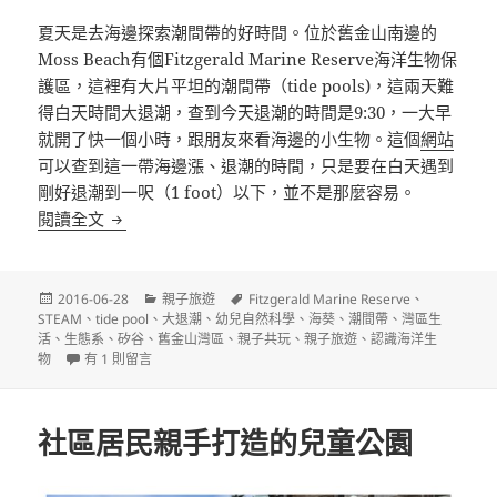
夏天是去海邊探索潮間帶的好時間。位於舊金山南邊的
Moss Beach有個Fitzgerald Marine Reserve海洋生物保
護區，這裡有大片平坦的潮間帶（tide pools)，這兩天難
得白天時間大退潮，查到今天退潮的時間是9:30，一大早
就開了快一個小時，跟朋友來看海邊的小生物。這個
網站
可以查到這一帶海邊漲、退潮的時間，只是要在白天遇到
剛好退潮到一呎（1 foot）以下，並不是那麼容易。
探索潮間帶的小生物
閱讀全文
發
分
標
2016-06-28
親子旅遊
Fitzgerald Marine Reserve
、
佈
類
籤
STEAM
、
tide pool
、
大退潮
、
幼兒自然科學
、
海葵
、
潮間帶
、
灣區生
日
活
、
生態系
、
矽谷
、
舊金山灣區
、
親子共玩
、
親子旅遊
、
認識海洋生
期:
在〈探索潮間帶的小生物〉中
物
有 1 則留言
社區居民親手打造的兒童公園