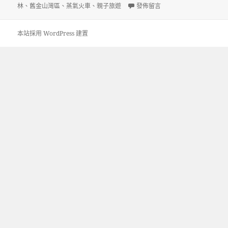
日
在〈Roaring Camp Railroad
林
、
舊金山灣區
、
蒸氣火車
、
親子旅遊
發佈留言
期:
本站採用 WordPress 建置