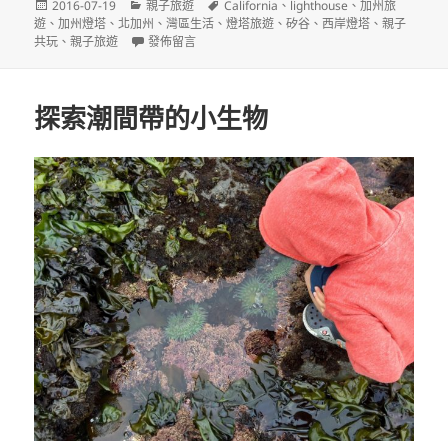
發
分
標
2016-07-19
親子旅遊
California
、
lighthouse
、
加州旅
佈
類
籤
遊
、
加州燈塔
、
北加州
、
灣區生活
、
燈塔旅遊
、
矽谷
、
西岸燈塔
、
親子
日
在〈加州北中部的美麗燈塔〉
共玩
、
親子旅遊
發佈留言
期:
探索潮間帶的小生物