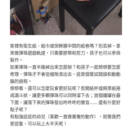
家裡有衛生紙、紙巾或保鮮膜中間的紙卷嗎？別丟掉，拿
來
做彈珠遊戲軌道，只需要膠帶和剪刀，孩子也可以參與
製作
。
如果彈珠一直半路掉出來怎麼辦？和孩子一起想想要怎麼
修
理，彈珠才不會從縫隙滾出去，這是個嘗試錯誤和動動
腦的
過程。
想想看，還可以怎麼玩會更好玩呢？剪開紙杯或將厚紙捲
成
漏斗狀，讓更多顆彈珠可以同時溜下去；放個鐵罐在最
下面
，讓落下來的彈珠發出咚咚咚的聲音…… 還有什麼好
點子呢？
有點強迫症的幼兒（喜歡一直做重複的動作），就像我們
家
這隻，可以玩上大半天呢！