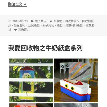
我愛回收物之保麗龍雕塑
閱讀全文
發
分
標
2016-06-23
親子共玩
回收物
、
回收物手作
、
回收物變
佈
類
籤
身
、
幼兒藝術
、
幼兒遊戲
、
親子共玩
、
遊戲
、
鬆散材料遊戲
、
鬆散素
日
在〈我愛回收物之保麗龍雕塑〉
材
發佈留言
期:
我愛回收物之牛奶紙盒系列