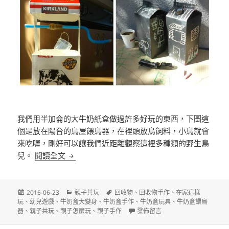
我們用半加侖的大牛奶紙盒做過許多好玩的東西，下圖這
個是放在陽台的鳥屋餵鳥器，在裡頭放鳥飼料，小鳥就會
來吃喔，剛好可以讓我們近距離觀察這裡多種類的野生鳥
我愛回收物之牛奶紙盒系列
兒。
閱讀全文
發
分
標
2016-06-23
親子共玩
回收物
、
回收物手作
、
在家這樣
佈
類
籤
玩
、
幼兒遊戲
、
牛奶盒大變身
、
牛奶盒手作
、
牛奶盒玩具
、
牛奶盒餵鳥
日
在〈我愛回收物之牛奶紙盒系列〉
器
、
親子共玩
、
親子怎麼玩
、
親子手作
發佈留言
期: