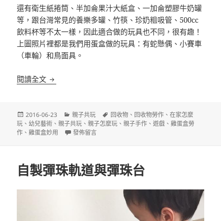
還有衛生
紙捲筒、半加侖果汁大紙盒、一加侖塑膠牛奶罐
等，跟台灣
常見的養樂多罐、竹筷、珍奶粗吸管、500cc
飲料杯等
不太一樣，因此適合做的玩具也不同，很有趣！
上圖照片裡都是我們用蛋盒做的玩具：有蛇懸偶、小賽車
（車輪
）和鳥面具。
我愛回收物之蛋盒系列
閱讀全文
發
分
標
2016-06-23
親子共玩
回收物
、
回收物勞作
、
在家怎麼
佈
類
籤
玩
、
幼兒藝術
、
親子共玩
、
親子怎麼玩
、
親子手作
、
遊戲
、
雞蛋盒勞
日
在〈我愛回收物之蛋盒系列〉
作
、
雞蛋盒妙用
發佈留言
期:
自製彈珠軌道與彈珠台