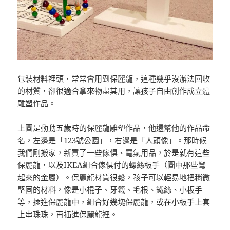
包裝材料裡頭，常常會用到保麗龍，這種幾乎沒辦法回收
的材質，卻很適合拿來物盡其用，讓孩子自由創作成立體
雕塑作品。
上圖是動動五歲時的保麗龍雕塑作品，他還幫他的作品命
名，左邊是「123號公園」，右邊是「人頭像」。那時候
我們剛搬家，新買了一些傢俱、電氣用品，於是就有這些
保麗龍，以及IKEA組合傢俱付的螺絲板手（圖中那些彎
起來的金屬）。保麗龍材質很鬆，孩子可以輕易地把稍微
堅固的材料，像是小棍子、牙籤、毛根、鐵絲、小板手
等，插進保麗龍中，組合好幾塊保麗龍，或在小板手上套
上串珠珠，再插進保麗龍裡。